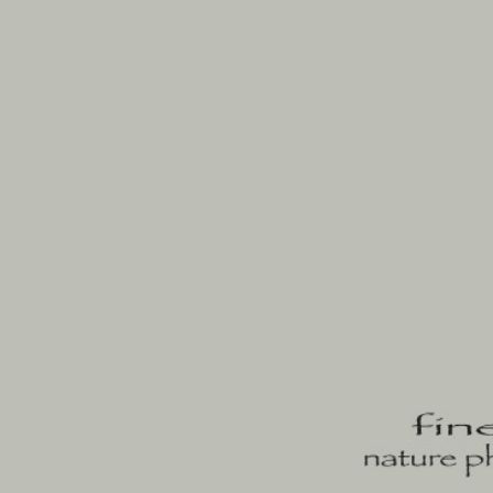
sartu
portfolioak
egilea
harremanetan
bloga
j