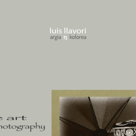
osemari llavori gogoan