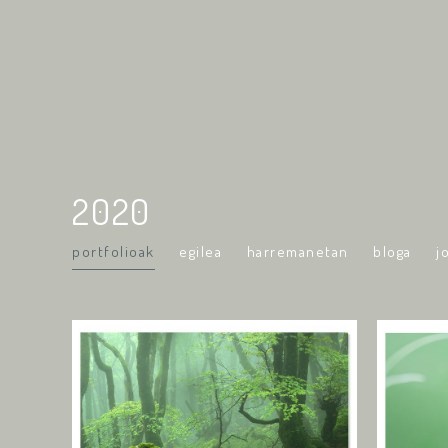
2020
portfolioak
egilea
harremanetan
bloga
j