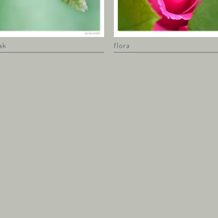
ak
flora