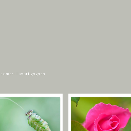
osemari llavori gogoan