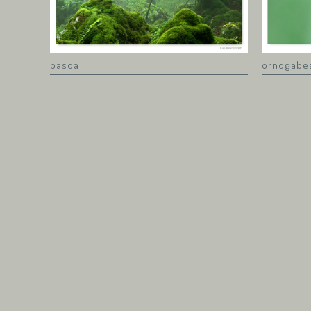
basoa
ornogabe