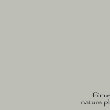
sartu
portfolioak
egilea
harremanetan
bloga
j