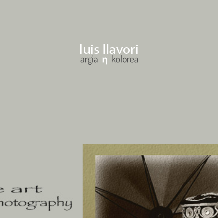
osemari llavori gogoan